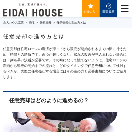
togg
navi
お気に入り
閲覧履歴
永大ハウス工業
売る
任意売却
任意売却の進め方とは
任意売却の進め方とは
任意売却は住宅ローンの返済が滞ってから競売が開始されるまでの間に行うた
め、時間との勝負です。返済が厳しくなり、状況の改善が見込まれない場合に
は一刻も早い決断が必要です。その時になって慌てないように、住宅ローンの
滞納から競売の開始までの流れと、どのタイミングで任意売却について検討す
るべきか、実際に任意売却する場合にはその進め方と必要書類についてご紹介
します。
任意売却はどのように進めるの？