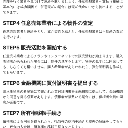
売却を行う業者を見つけて連絡を取りましょう。任意売却業者へ支払う報酬は
基本的には成功報酬で、任意売却の場合には売却代金の中から捻出することが
できます。
STEP4 任意売却業者による物件の査定
任意売却業者と連絡をとり、媒介契約を結ぶと、任意売却業者は不動産の査定
を行います。
STEP5 販売活動を開始する
任意売却業者によるチラシやインターネットでの販売活動が始まります。購入
希望者があらわれた場合には、物件の見学をします。物件の見学には同席して
も、しなくても構いません。購入希望者があらわれたら、買付証明書を作成し
てもらいます。
STEP6 金融機関に買付証明書を提出する
購入希望者の希望額にて書かれた買付証明書を金融機関に提出して、金融機関
から同意を得る必要があります。債権者が複数いる場合には、債権者全員の同
意が必要です。
STEP7 所有権移転手続き
債権者による同意を得られたら、抵当権の抹消手続きと差押の解除をしてもら
い、代金の入金後、所有権の移転手続きをとります。