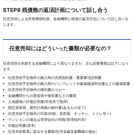
STEP8 残債務の返済計画について話し合う
任意売却による所有権移転後、金融機関と残債の返済方法について話し合いを
します。
任意売却にはどういった書類が必要なの？
任意売却を依頼する金融機関により異なりますが、主な必要書類は以下になり
ます。
任意売却予定物件の購入時の売買契約書・重要事項説明書
任意売却予定物件の購入時のパンフレットや建築確認申請書などの建築図書
任意売却予定物件の権利書のコピー
金融機関からの督促状や催告書などの書類
土地建物の評価証明書(市役所で取得)
固定資産税、都市計画税の納付書(あるもの全て)
任意売却予定物件の写真(外観、各部屋、キッチン、トイレ等々)
マンションの場合は管理会社の情報(管理規約等)
印鑑証明書(原本)
任意売却業者に提出する書類(住宅金融支援機構の場合)