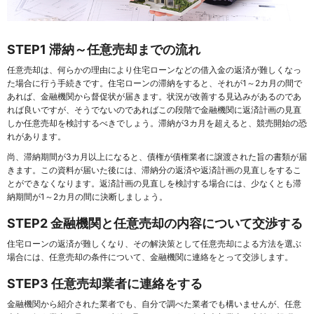
STEP1 滞納～任意売却までの流れ
任意売却は、何らかの理由により住宅ローンなどの借入金の返済が難しくなっ
た場合に行う手続きです。住宅ローンの滞納をすると、それが1～2カ月の間で
あれば、金融機関から督促状が届きます。状況が改善する見込みがあるのであ
れば良いですが、そうでないのであればこの段階で金融機関に返済計画の見直
しか任意売却を検討するべきでしょう。滞納が3カ月を超えると、競売開始の恐
れがあります。
尚、滞納期間が3カ月以上になると、債権が債権業者に譲渡された旨の書類が届
きます。この資料が届いた後には、滞納分の返済や返済計画の見直しをするこ
とができなくなります。返済計画の見直しを検討する場合には、少なくとも滞
納期間が1～2カ月の間に決断しましょう。
STEP2 金融機関と任意売却の内容について交渉する
住宅ローンの返済が難しくなり、その解決策として任意売却による方法を選ぶ
場合には、任意売却の条件について、金融機関に連絡をとって交渉します。
STEP3 任意売却業者に連絡をする
金融機関から紹介された業者でも、自分で調べた業者でも構いませんが、任意