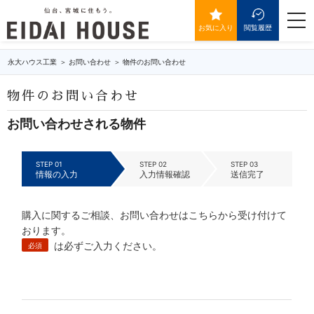
IDが送信されていません。
togg
navi
お気に入り
閲覧履歴
永大ハウス工業
お問い合わせ
物件のお問い合わせ
物件のお問い合わせ
お問い合わせされる物件
STEP 01
STEP 02
STEP 03
情報の入力
入力情報確認
送信完了
購入に関するご相談、お問い合わせはこちらから受け付けて
おります。
は必ずご入力ください。
必須