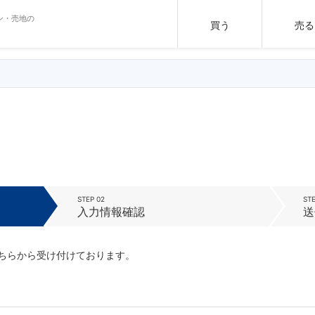
ン・売地の
買う
売る
STEP 02
STE
入力情報確認
送
ちらから受け付けております。