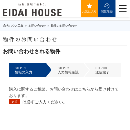
IDが送信されていません。
togg
navi
お気に入り
閲覧履歴
永大ハウス工業
お問い合わせ
物件のお問い合わせ
物件のお問い合わせ
お問い合わせされる物件
STEP 01
STEP 02
STEP 03
情報の入力
入力情報確認
送信完了
購入に関するご相談、お問い合わせはこちらから受け付けて
おります。
は必ずご入力ください。
必須