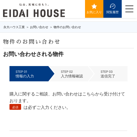
IDが送信されていません。
togg
navi
お気に入り
閲覧履歴
永大ハウス工業
お問い合わせ
物件のお問い合わせ
物件のお問い合わせ
お問い合わせされる物件
STEP 01
STEP 02
STEP 03
情報の入力
入力情報確認
送信完了
購入に関するご相談、お問い合わせはこちらから受け付けて
おります。
は必ずご入力ください。
必須