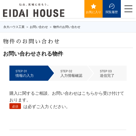
IDが送信されていません。
togg
navi
お気に入り
閲覧履歴
永大ハウス工業
お問い合わせ
物件のお問い合わせ
物件のお問い合わせ
お問い合わせされる物件
STEP 01
STEP 02
STEP 03
情報の入力
入力情報確認
送信完了
購入に関するご相談、お問い合わせはこちらから受け付けて
おります。
は必ずご入力ください。
必須