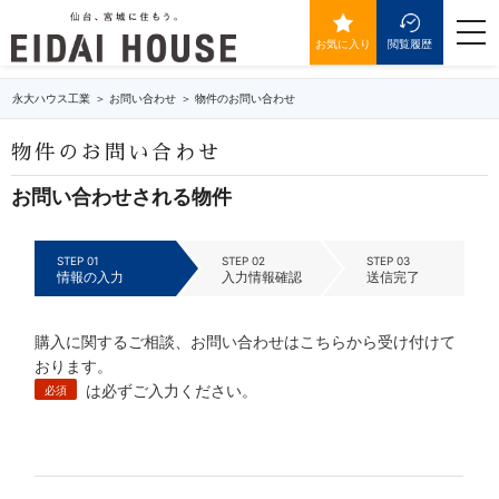
IDが送信されていません。
togg
navi
お気に入り
閲覧履歴
永大ハウス工業
お問い合わせ
物件のお問い合わせ
物件のお問い合わせ
お問い合わせされる物件
STEP 01
STEP 02
STEP 03
情報の入力
入力情報確認
送信完了
購入に関するご相談、お問い合わせはこちらから受け付けて
おります。
は必ずご入力ください。
必須