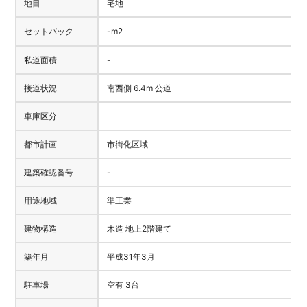
地目
宅地
セットバック
-
m
2
私道面積
-
接道状況
南西側 6.4m 公道
車庫区分
都市計画
市街化区域
建築確認番号
-
用途地域
準工業
建物構造
木造 地上2階建て
築年月
平成31年3月
駐車場
空有 3台