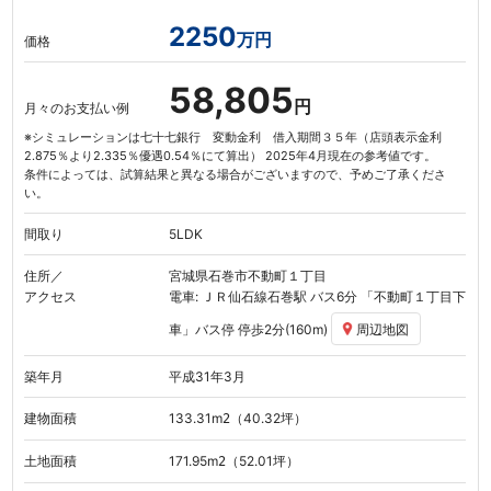
2250
万円
価格
58,805
円
月々のお支払い例
※シミュレーションは七十七銀行 変動金利 借入期間３５年（店頭表示金利
2.875％より2.335％優遇0.54％にて算出） 2025年4月現在の参考値です。
条件によっては、試算結果と異なる場合がございますので、予めご了承くださ
い。
間取り
5LDK
住所／
宮城県石巻市不動町１丁目
アクセス
電車: ＪＲ仙石線
石巻駅
バス6分
「不動町１丁目下
車」
バス停 停歩2分(160m)
周辺地図
築年月
平成31年3月
建物面積
133.31
m
（40.32坪）
2
土地面積
171.95
m
（52.01坪）
2