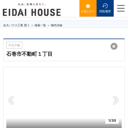
石巻市不動町１丁目
togg
navi
お気に入り
閲覧履歴
永大ハウス工業 買う
検索一覧
物件詳細
中古戸建
★
石巻市不動町１丁目
1/30