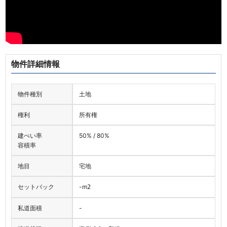
物件詳細情報
物件種別
土地
権利
所有権
建ぺい率
50% / 80%
容積率
地目
宅地
セットバック
-
m
2
私道面積
-