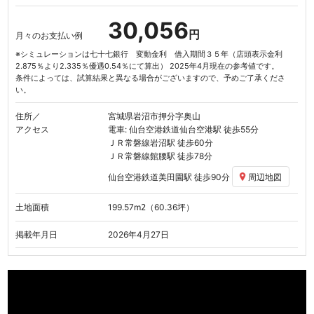
30,056
円
月々のお支払い例
※シミュレーションは七十七銀行 変動金利 借入期間３５年（店頭表示金利
2.875％より2.335％優遇0.54％にて算出） 2025年4月現在の参考値です。
条件によっては、試算結果と異なる場合がございますので、予めご了承くださ
い。
住所／
宮城県岩沼市押分字奥山
アクセス
電車: 仙台空港鉄道
仙台空港駅
徒歩55分
ＪＲ常磐線
岩沼駅
徒歩60分
ＪＲ常磐線
館腰駅
徒歩78分
仙台空港鉄道
美田園駅
徒歩90分
周辺地図
土地面積
199.57
m
（60.36坪）
2
掲載年月日
2026年4月27日