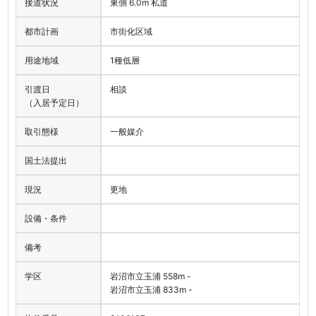
接道状況
東側 6.0m 私道
都市計画
市街化区域
用途地域
1種低層
引渡日
相談
（入居予定日）
取引態様
一般媒介
国土法提出
現況
更地
設備・条件
備考
学区
岩沼市立玉浦 558m -
岩沼市立玉浦 833m -