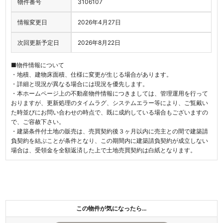
物件番号
3106107
情報変更日
2026年4月27日
次回更新予定日
2026年8月22日
■物件情報について
・地積、建物床面積、仕様に変更が生じる場合があります。
・詳細と現況が異なる場合には現況を優先します。
・本ホームページ上の不動産物件情報につきましては、管理運用を行って
おりますが、更新処理のタイムラグ、システムエラー等により、ご覧戴い
た時並びにお問い合わせの時点で、既に成約している場合もございますの
で、ご容赦下さい。
・建築条件付土地の販売は、売買契約後３ヶ月以内に売主との間で建築請
負契約を結ぶことが条件となり、この期間内に建築請負契約が成立しない
場合は、受領金を全額返済した上で土地売買契約は白紙となります。
この物件が気になったら…