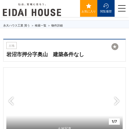
岩沼市押分字奥山 建築条件なし
togg
navi
お気に入り
閲覧履歴
永大ハウス工業 買う
検索一覧
物件詳細
土地
★
岩沼市押分字奥山 建築条件なし
1/7
土地写真