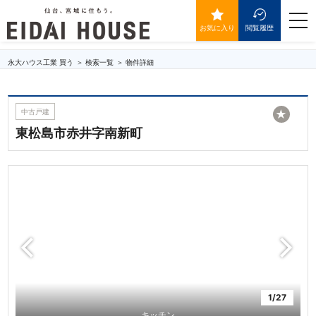
東松島市赤井字南新町
togg
navi
お気に入り
閲覧履歴
永大ハウス工業 買う
検索一覧
物件詳細
中古戸建
★
東松島市赤井字南新町
1/27
キッチン