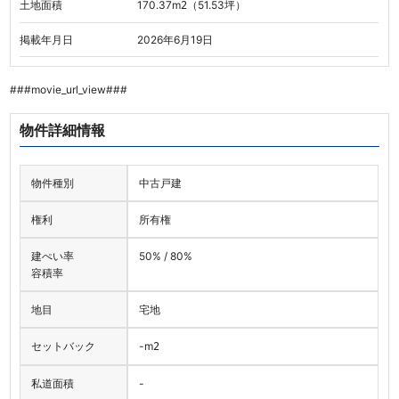
土地面積
170.37
m
（51.53坪）
2
掲載年月日
2026年6月19日
###movie_url_view###
物件詳細情報
物件種別
中古戸建
権利
所有権
建ぺい率
50% / 80%
容積率
地目
宅地
セットバック
-
m
2
私道面積
-