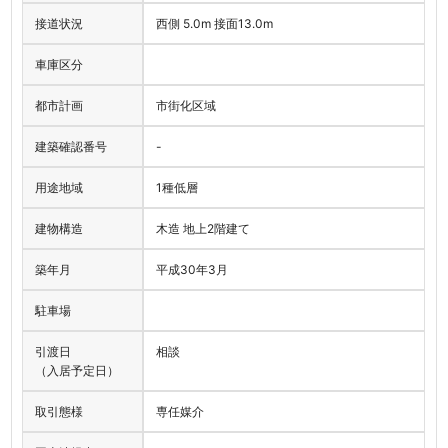
接道状況
西側 5.0m 接面13.0m
車庫区分
都市計画
市街化区域
建築確認番号
-
用途地域
1種低層
建物構造
木造 地上2階建て
築年月
平成30年3月
駐車場
引渡日
相談
（入居予定日）
取引態様
専任媒介