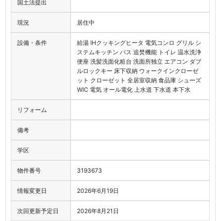
国土法提出
現況
居住中
設備・条件
給湯 IHクッキングヒータ 電気コンロ グリル シ
ステムキッチン バス 追焚機能 トイレ 温水洗浄
便座 洗髪洗面化粧台 洗面所独立 エアコン ダブ
ルロックキー 床下収納 ウォークインクローゼ
ット クローゼット 全居室収納 食品庫 シューズ
WIC 電気 オール電化 上水道 下水道 本下水
リフォーム
備考
学区
物件番号
3193673
情報変更日
2026年6月19日
次回更新予定日
2026年8月21日