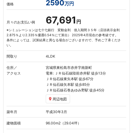
2590
万円
価格
67,691
円
月々のお支払い例
※シミュレーションは七十七銀行 変動金利 借入期間３５年（店頭表示金利
2.875％より2.335％優遇0.54％にて算出） 2025年4月現在の参考値です。
条件によっては、試算結果と異なる場合がございますので、予めご了承くださ
い。
間取り
4LDK
住所／
宮城県東松島市赤井字南新町
アクセス
電車: ＪＲ仙石線
陸前赤井駅
徒歩13分
ＪＲ仙石線
東矢本駅
徒歩67分
ＪＲ仙石線
矢本駅
徒歩85分
ＪＲ仙石線
石巻あゆみ野駅
徒歩45分
周辺地図
築年月
平成30年3月
建物面積
96.00
m
（29.04坪）
2