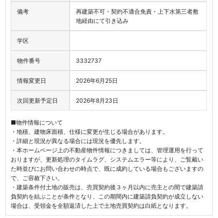
備考
再建築不可・契約不適合免責・上下水第三者敷
地経由にて引き込み
学区
物件番号
3332737
情報変更日
2026年6月25日
次回更新予定日
2026年8月23日
■物件情報について
・地積、建物床面積、仕様に変更が生じる場合があります。
・詳細と現況が異なる場合には現況を優先します。
・本ホームページ上の不動産物件情報につきましては、管理運用を行って
おりますが、更新処理のタイムラグ、システムエラー等により、ご覧戴い
た時並びにお問い合わせの時点で、既に成約している場合もございますの
で、ご容赦下さい。
・建築条件付土地の販売は、売買契約後３ヶ月以内に売主との間で建築請
負契約を結ぶことが条件となり、この期間内に建築請負契約が成立しない
場合は、受領金を全額返済した上で土地売買契約は白紙となります。