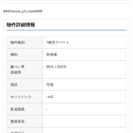
###movie_url_view###
物件詳細情報
物件種別
1棟売アパート
権利
所有権
建ぺい率
60% / 200%
容積率
地目
宅地
セットバック
-
m
2
私道面積
-
接道状況