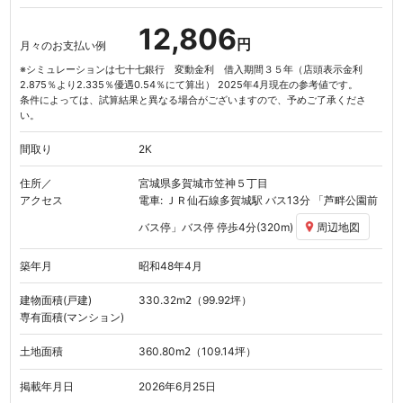
12,806
円
月々のお支払い例
※シミュレーションは七十七銀行 変動金利 借入期間３５年（店頭表示金利
2.875％より2.335％優遇0.54％にて算出） 2025年4月現在の参考値です。
条件によっては、試算結果と異なる場合がございますので、予めご了承くださ
い。
間取り
2K
住所／
宮城県多賀城市笠神５丁目
アクセス
電車: ＪＲ仙石線
多賀城駅
バス13分
「芦畔公園前
バス停」
バス停 停歩4分(320m)
周辺地図
築年月
昭和48年4月
建物面積(戸建)
330.32
m
（99.92坪）
2
専有面積(マンション)
土地面積
360.80
m
（109.14坪）
2
掲載年月日
2026年6月25日