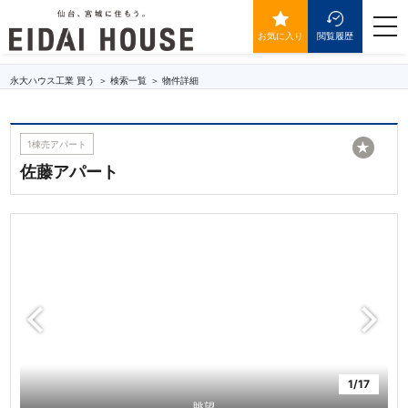
佐藤アパート
togg
navi
お気に入り
閲覧履歴
永大ハウス工業 買う
検索一覧
物件詳細
1棟売アパート
★
佐藤アパート
1/17
眺望