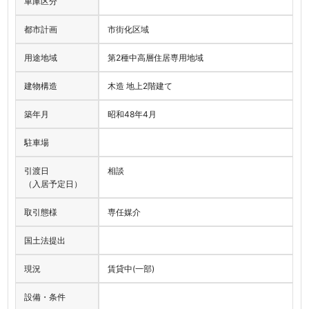
車庫区分
都市計画
市街化区域
用途地域
第2種中高層住居専用地域
建物構造
木造 地上2階建て
築年月
昭和48年4月
駐車場
引渡日
相談
（入居予定日）
取引態様
専任媒介
国土法提出
現況
賃貸中(一部)
設備・条件