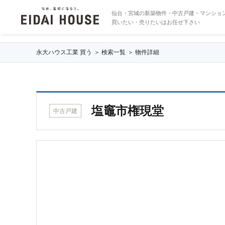
塩竈市権現堂
仙台・宮城の新築物件・中古戸建・マンショ
買いたい・売りたいはお任せ下さい
永大ハウス工業 買う
検索一覧
物件詳細
塩竈市権現堂
中古戸建