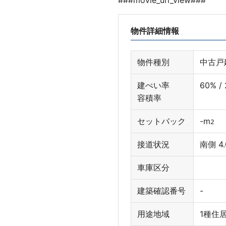
###movie_url_view###
物件詳細情報
物件種別
中古戸
建ぺい率
60% /
容積率
セットバック
-
m
2
接道状況
南側 4
車庫区分
建築確認番号
-
用途地域
1種住