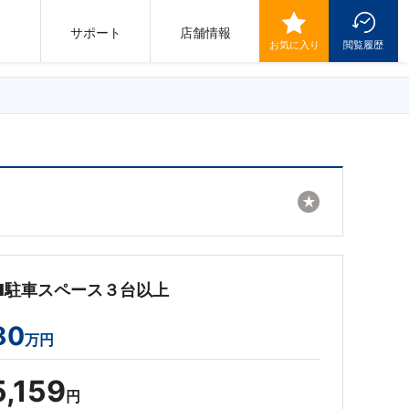
サポート
店舗情報
お気に入り
閲覧履歴
★
■駐車スペース３台以上
80
万円
5,159
円