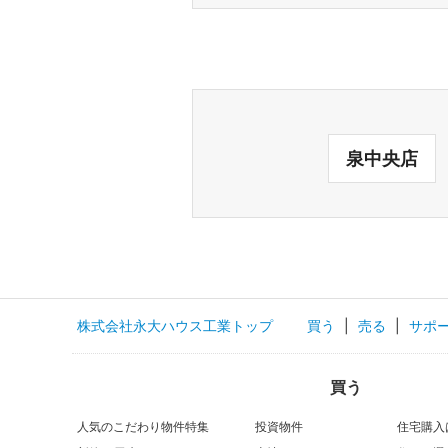
泉中央店
株式会社永大ハウス工業トップ
買う
|
売る
|
サポ
買う
人気のこだわり物件特集
投資物件
住宅購入