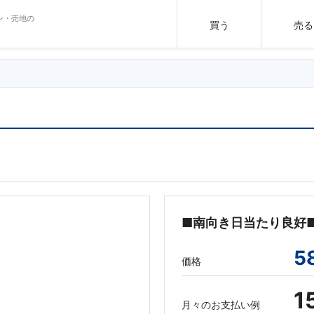
ン・売地の
買う
売る
■南向き日当たり良好
5
価格
1
月々のお支払い例