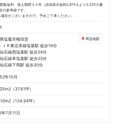
動金利 借入期間３５年（店頭表示金利2.875％より2.335％優
月現在の参考値です。
る場合がございますので、予めご了承ください。
K
県塩竈市権現堂
周辺地図
: ＪＲ東北本線
塩釜駅
徒歩19分
2/7
仙石線
西塩釜駅
徒歩24分
仙石線
本塩釜駅
徒歩23分
仙石線
下馬駅
徒歩30分
52年10月
.35
m
（37.61坪）
2
.10
m
（134.94坪）
2
26年7月11日