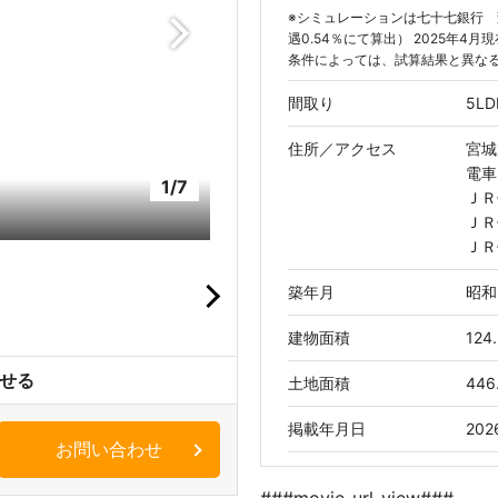
※シミュレーションは七十七銀行 変
遇0.54％にて算出） 2025年4
条件によっては、試算結果と異な
間取り
5LD
住所／
アクセス
宮城
電車
1/7
ＪＲ
ＪＲ
ＪＲ
築年月
昭和
建物面積
124
せる
土地面積
446
掲載年月日
20
お問い合わせ