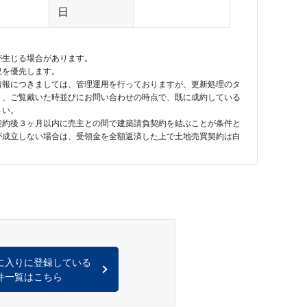
日
が生じる場合があります。
況を優先します。
情報につきましては、管理運用を行っておりますが、更新処理のタ
り、ご覧戴いた時並びにお問い合わせの時点で、既に成約している
さい。
契約後３ヶ月以内に売主との間で建築請負契約を結ぶことが条件と
が成立しない場合は、受領金を全額返済した上で土地売買契約は白
に入りに登録している
件一覧はこちら