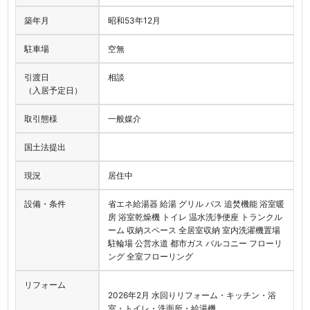
築年月
昭和53年12月
駐車場
空無
引渡日
相談
（入居予定日）
取引態様
一般媒介
国土法提出
現況
居住中
設備・条件
省エネ給湯器 給湯 グリル バス 追焚機能 浴室暖
房 浴室乾燥機 トイレ 温水洗浄便座 トランクル
ーム 収納スペース 全居室収納 室内洗濯機置場
駐輪場 公営水道 都市ガス バルコニー フローリ
ング 全室フローリング
リフォーム
2026年2月 水回りリフォーム・キッチン・浴
室・トイレ・洗面所・給湯機