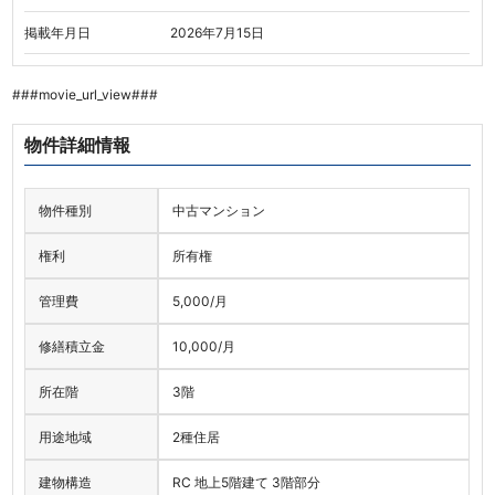
掲載年月日
2026年7月15日
###movie_url_view###
物件詳細情報
物件種別
中古マンション
権利
所有権
管理費
5,000
/月
修繕積立金
10,000
/月
所在階
3階
用途地域
2種住居
建物構造
RC 地上5階建て 3階部分