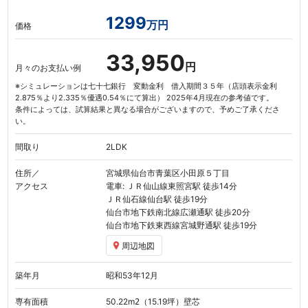
1299
万円
価格
33,950
円
月々のお支払い例
※シミュレーションは七十七銀行 変動金利 借入期間３５年（店頭表示金利
2.875％より2.335％優遇0.54％にて算出） 2025年4月現在の参考値です。
条件によっては、試算結果と異なる場合がございますので、予めご了承くださ
い。
間取り
2LDK
住所／
宮城県仙台市青葉区小田原５丁目
アクセス
電車: ＪＲ仙山線
東照宮駅
徒歩14分
ＪＲ仙石線
仙台駅
徒歩19分
仙台市地下鉄南北線
広瀬通駅
徒歩20分
仙台市地下鉄東西線
宮城野通駅
徒歩19分
周辺地図
築年月
昭和53年12月
専有面積
50.22
m
（15.19坪）
壁芯
2