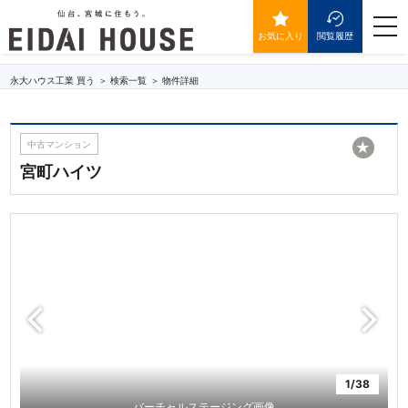
宮町ハイツ
togg
navi
お気に入り
閲覧履歴
永大ハウス工業 買う
検索一覧
物件詳細
中古マンション
★
宮町ハイツ
1/38
バーチャルステージング画像