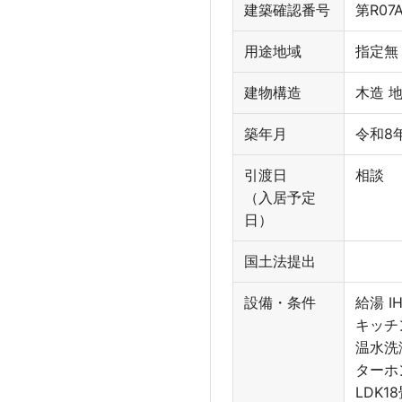
建築確認番号
第R07
用途地域
指定無
建物構造
木造 
築年月
令和8
引渡日
相談
（入居予定
日）
国土法提出
設備・条件
給湯 
キッチ
温水洗
ターホ
LDK