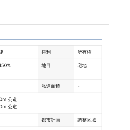
建
権利
所有権
 150%
地目
宅地
私道面積
-
.0m 公道
.0m 公道
都市計画
調整区域