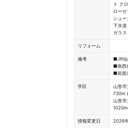
ト ク
ローゼ
シュー
下水道
ガラス
リフォーム
備考
■JR
■南西
■前面
学区
山形市
730m
山形市
1020
情報変更日
2026