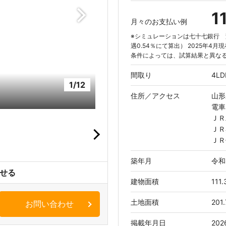
1
月々のお支払い例
※シミュレーションは七十七銀行 変
遇0.54％にて算出） 2025年4
条件によっては、試算結果と異な
間取り
4LD
1/12
住所／
アクセス
山形
電車
ＪＲ
ＪＲ
ＪＲ
築年月
令和
せる
建物面積
111.
土地面積
201.
お問い合わせ
掲載年月日
20