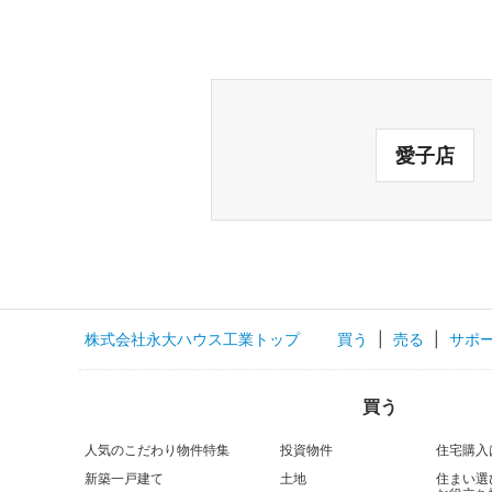
愛子店
株式会社永大ハウス工業トップ
買う
|
売る
|
サポ
買う
人気のこだわり物件特集
投資物件
住宅購入
新築一戸建て
土地
住まい選