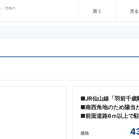
ン・売地の
買う
売る
■JR仙山線「羽前千歳
■南西角地のため陽当
■前面道路6ｍ以上で
4
価格