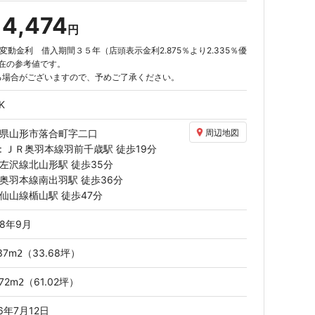
14,474
円
動金利 借入期間３５年（店頭表示金利2.875％より2.335％優
月現在の参考値です。
る場合がございますので、予めご了承ください。
K
2/12
県山形市落合町字二口
周辺地図
外観
: ＪＲ奥羽本線
羽前千歳駅
徒歩19分
左沢線
北山形駅
徒歩35分
奥羽本線
南出羽駅
徒歩36分
仙山線
楯山駅
徒歩47分
8年9月
37
m
（33.68坪）
2
72
m
（61.02坪）
2
26年7月12日