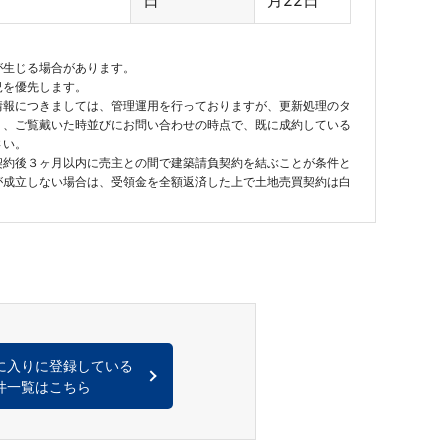
日
月22日
が生じる場合があります。
況を優先します。
情報につきましては、管理運用を行っておりますが、更新処理のタ
り、ご覧戴いた時並びにお問い合わせの時点で、既に成約している
さい。
契約後３ヶ月以内に売主との間で建築請負契約を結ぶことが条件と
が成立しない場合は、受領金を全額返済した上で土地売買契約は白
に入りに登録している
件一覧はこちら