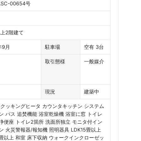
ASC-00654号
地上2階建て
年9月
駐車場
空有 3台
取引態様
一般媒介
現況
建築中
IHクッキングヒータ カウンタキッチン システム
ン バス 追焚機能 浴室乾燥機 浴室に窓 トイレ
浄便座 トイレ2箇所 洗面所独立 モニタ付イン
ン 火災警報器/報知機 照明器具 LDK15畳以上
18畳以上 和室 床下収納 ウォークインクローゼッ