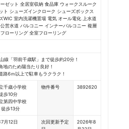
ローゼット 全居室収納 食品庫 ウォークスルーク
ット シューズインクローク シューズボックス
ズWIC 室内洗濯機置場 電気 オール電化 上水道
 公営水道 バルコニー インナーバルコニー 複層
 フローリング 全室フローリング
仙山線「羽前千歳駅」まで徒歩約20分！
角地のため陽当たり良好！
道路6ｍ以上で駐車もラクラク！
立千歳小学校
物件番号
3892620
 徒歩10分
立第四中学校
m 徒歩13分
年7月12日
次回更新予定
2026年8