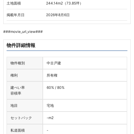
土地面積
244.14
m
（73.85坪）
2
掲載年月日
2026年8月6日
###movie_url_view###
物件詳細情報
物件種別
中古戸建
権利
所有権
建ぺい率
60% / 80%
容積率
地目
宅地
セットバック
-
m
2
私道面積
-