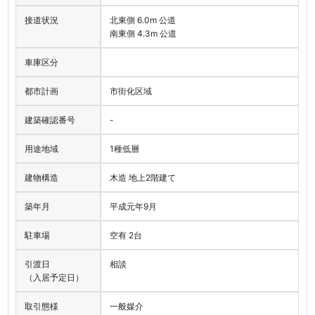
接道状況
北東側 6.0m 公道
南東側 4.3m 公道
車庫区分
都市計画
市街化区域
建築確認番号
-
用途地域
1種低層
建物構造
木造 地上2階建て
築年月
平成元年9月
駐車場
空有 2台
引渡日
相談
（入居予定日）
取引態様
一般媒介