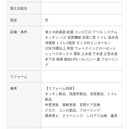
国土法提出
現況
空
設備・条件
省エネ給湯器 給湯 コンロ三口 グリル システム
キッチン バス 追焚機能 浴室に窓 トイレ 温水洗
浄便座 トイレ2箇所 モニタ付インターホン
LDK15畳以上 和室 ウォークインクローゼット
シューズボックス 電気 上水道 下水道 公営水道
本下水 側溝 個別LPG バルコニー 庭 フローリン
グ
リフォーム
備考
【リフォーム内容】
キッチン新品、洗面所新品、浴室新品、トイレ
新品、
外壁塗装、屋根塗装、玄関ドア交換、
クロス、コンロ新品、フローリング、
畳表替え、クリーニング、シロアリ点検、建具