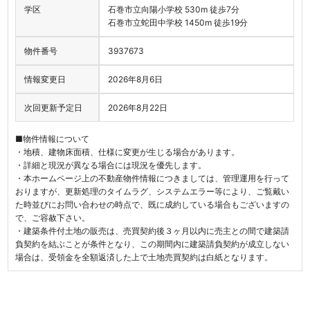
学区
石巻市立向陽小学校 530m 徒歩7分
石巻市立蛇田中学校 1450m 徒歩19分
物件番号
3937673
情報変更日
2026年8月6日
次回更新予定日
2026年8月22日
■物件情報について
・地積、建物床面積、仕様に変更が生じる場合があります。
・詳細と現況が異なる場合には現況を優先します。
・本ホームページ上の不動産物件情報につきましては、管理運用を行って
おりますが、更新処理のタイムラグ、システムエラー等により、ご覧戴い
た時並びにお問い合わせの時点で、既に成約している場合もございますの
で、ご容赦下さい。
・建築条件付土地の販売は、売買契約後３ヶ月以内に売主との間で建築請
負契約を結ぶことが条件となり、この期間内に建築請負契約が成立しない
場合は、受領金を全額返済した上で土地売買契約は白紙となります。