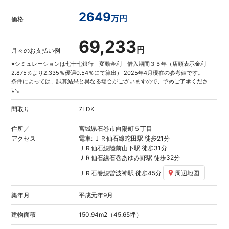
2649
万円
価格
69,233
円
月々のお支払い例
※シミュレーションは七十七銀行 変動金利 借入期間３５年（店頭表示金利
2.875％より2.335％優遇0.54％にて算出） 2025年4月現在の参考値です。
条件によっては、試算結果と異なる場合がございますので、予めご了承くださ
い。
間取り
7LDK
住所／
宮城県石巻市向陽町５丁目
アクセス
電車: ＪＲ仙石線
蛇田駅
徒歩21分
ＪＲ仙石線
陸前山下駅
徒歩31分
ＪＲ仙石線
石巻あゆみ野駅
徒歩32分
ＪＲ石巻線
曽波神駅
徒歩45分
周辺地図
築年月
平成元年9月
建物面積
150.94
m
（45.65坪）
2