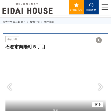
石巻市向陽町５丁目
togg
navi
お気に入り
閲覧履歴
永大ハウス工業 買う
検索一覧
物件詳細
中古戸建
★
石巻市向陽町５丁目
1/19
外観