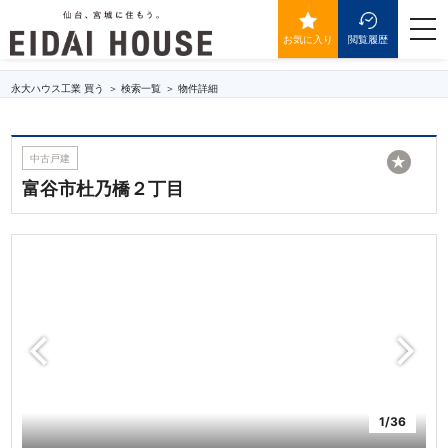
富谷市杜乃橋２丁目
togg
navi
お気に入り
閲覧履歴
永大ハウス工業 買う
検索一覧
物件詳細
中古戸建
★
富谷市杜乃橋２丁目
1/36