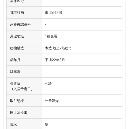
車庫区分
都市計画
市街化区域
建築確認番号
-
用途地域
1種低層
建物構造
木造 地上2階建て
築年月
平成22年3月
駐車場
引渡日
相談
（入居予定日）
取引態様
一般媒介
国土法提出
現況
空