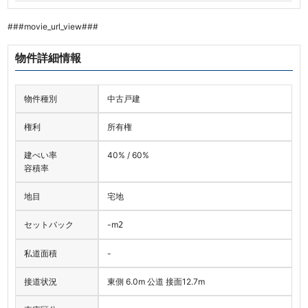
###movie_url_view###
物件詳細情報
物件種別
中古戸建
権利
所有権
建ぺい率
40% / 60%
容積率
地目
宅地
セットバック
-
m
2
私道面積
-
接道状況
東側 6.0m 公道 接面12.7m