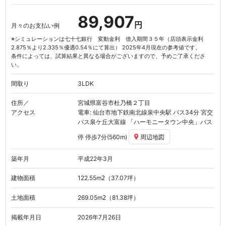
89,907
円
月々のお支払い例
※シミュレーションは七十七銀行 変動金利 借入期間３５年（店頭表示金利
2.875％より2.335％優遇0.54％にて算出） 2025年4月現在の参考値です。
条件によっては、試算結果と異なる場合がございますので、予めご了承くださ
い。
間取り
3LDK
住所／
宮城県富谷市杜乃橋２丁目
アクセス
電車: 仙台市地下鉄南北線
泉中央駅
バス34分 宮交
バス泉ケ丘大富線
「ハーモニータウン中央」
バス
停 停歩7分(560m)
周辺地図
築年月
平成22年3月
建物面積
122.55
m
（37.07坪）
2
土地面積
269.05
m
（81.38坪）
2
掲載年月日
2026年7月26日