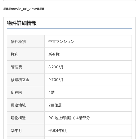
###movie_url_view###
物件詳細情報
物件種別
中古マンション
権利
所有権
管理費
8,200
/月
修繕積立金
9,700
/月
所在階
4階
用途地域
2種住居
建物構造
RC 地上5階建て 4階部分
築年月
平成4年6月