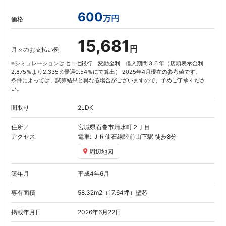
600
万円
価格
15,681
円
月々のお支払い例
※シミュレーションは七十七銀行 変動金利 借入期間３５年（店頭表示金利
2.875％より2.335％優遇0.54％にて算出） 2025年4月現在の参考値です。
条件によっては、試算結果と異なる場合がございますので、予めご了承くださ
い。
間取り
2LDK
住所／
宮城県石巻市清水町２丁目
アクセス
電車: ＪＲ仙石線
陸前山下駅
徒歩8分
周辺地図
築年月
平成4年6月
専有面積
58.32
m
（17.64坪）
壁芯
2
掲載年月日
2026年6月22日