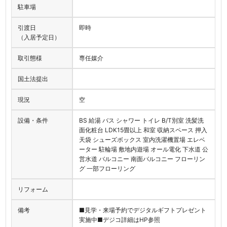
駐車場
引渡日
即時
（入居予定日）
取引態様
専任媒介
国土法提出
現況
空
設備・条件
BS 給湯 バス シャワー トイレ B/T別室 洗髪洗
面化粧台 LDK15畳以上 和室 収納スペース 押入
天袋 シューズボックス 室内洗濯機置場 エレベ
ーター 駐輪場 敷地内遊場 オール電化 下水道 公
営水道 バルコニー 南面バルコニー フローリン
グ 一部フローリング
リフォーム
備考
■見学・来場予約でデジタルギフトプレゼント
実施中■デジコ詳細はHP参照