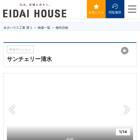
サンチェリー清水
togg
navi
お気に入り
閲覧履歴
永大ハウス工業 買う
検索一覧
物件詳細
中古マンション
★
サンチェリー清水
1/14
外観