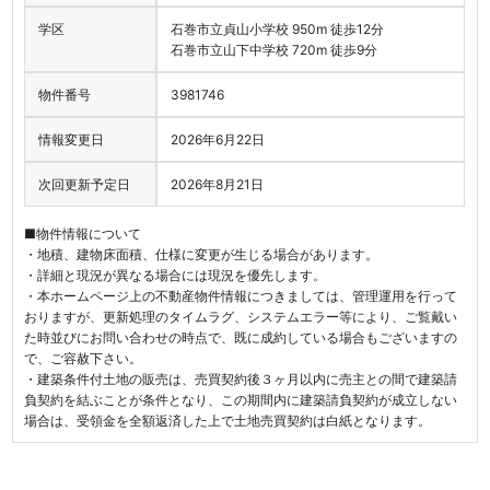
学区
石巻市立貞山小学校 950m 徒歩12分
石巻市立山下中学校 720m 徒歩9分
物件番号
3981746
情報変更日
2026年6月22日
次回更新予定日
2026年8月21日
■物件情報について
・地積、建物床面積、仕様に変更が生じる場合があります。
・詳細と現況が異なる場合には現況を優先します。
・本ホームページ上の不動産物件情報につきましては、管理運用を行って
おりますが、更新処理のタイムラグ、システムエラー等により、ご覧戴い
た時並びにお問い合わせの時点で、既に成約している場合もございますの
で、ご容赦下さい。
・建築条件付土地の販売は、売買契約後３ヶ月以内に売主との間で建築請
負契約を結ぶことが条件となり、この期間内に建築請負契約が成立しない
場合は、受領金を全額返済した上で土地売買契約は白紙となります。