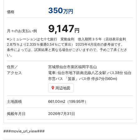
350
万円
価格
9,147
円
月々のお支払い例
※シミュレーションは七十七銀行 変動金利 借入期間３５年（店頭表示金利
2.875％より2.335％優遇0.54％にて算出） 2025年4月現在の参考値です。
条件によっては、試算結果と異なる場合がございますので、予めご了承くださ
い。
住所／
宮城県仙台市泉区福岡字岳山
アクセス
電車: 仙台市地下鉄南北線
八乙女駅
バス38分 仙台
市営バス
「笈坂」
バス停 停歩7分(560m)
周辺地図
土地面積
661.00
m
（199.95坪）
2
掲載年月日
2026年7月31日
###movie_url_view###