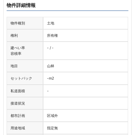
物件詳細情報
物件種別
土地
権利
所有権
建ぺい率
- / -
容積率
地目
山林
セットバック
-
m
2
私道面積
-
接道状況
都市計画
区域外
用途地域
指定無