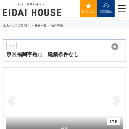
泉区福岡字岳山 建築条件なし
togg
navi
お気に入り
閲覧履歴
永大ハウス工業 買う
検索一覧
物件詳細
土地
★
泉区福岡字岳山 建築条件なし
1/19
外観