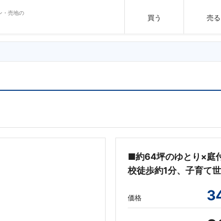
ン・売地の
買う
売る
■約64坪のゆとり×庭
校徒歩約1分、子育て
3
価格