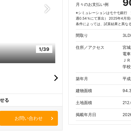
9
月々のお支払い例
※シミュレーションは七十七銀行 変
遇0.54％にて算出） 2025年4
条件によっては、試算結果と異な
間取り
3LD
住所／
アクセス
宮城
1/39
電車
リ
ＪＲ
学校
築年月
平成
建物面積
94.
せる
土地面積
212.
掲載年月日
20
お問い合わせ