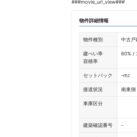
###movie_url_view###
物件詳細情報
物件種別
中古戸
建ぺい率
60% /
容積率
セットバック
-
m
2
接道状況
南東側 
車庫区分
建築確認番号
-