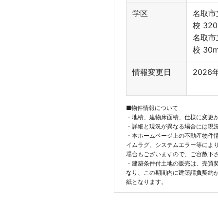
学区
名取市
校 32
名取市
校 30
情報変更日
2026
■物件情報について
・地積、建物床面積、仕様に変更
・詳細と現況が異なる場合には現
・本ホームページ上の不動産物件
イムラグ、システムエラー等によ
場合もございますので、ご容赦下
・建築条件付土地の販売は、売買
なり、この期間内に建築請負契約
紙となります。