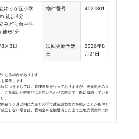
立ゆりが丘小学
物件番号
4021301
0m 徒歩4分
立みどり台中学
m 徒歩1分
年8月3日
次回更新予定
2026年8
日
月21日
が生じる場合があります。
況を優先します。
情報につきましては、管理運用を行っておりますが、更新処理のタ
り、ご覧戴いた時並びにお問い合わせの時点で、既に成約している
さい。
契約後３ヶ月以内に売主との間で建築請負契約を結ぶことが条件と
が成立しない場合は、受領金を全額返済した上で土地売買契約は白