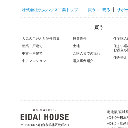
株式会社永大ハウス工業トップ
買う
|
売る
|
サポ
買う
人気のこだわり物件特集
投資物件
住宅購入
新築一戸建て
土地
住まい選
お役立ち
中古一戸建て
ご購入までの流れ
住み替え
中古マンション
購入事例紹介
宅建業/宮城県
(公社)全日
(公社)不動
〒984-0073仙台市若林区荒町211