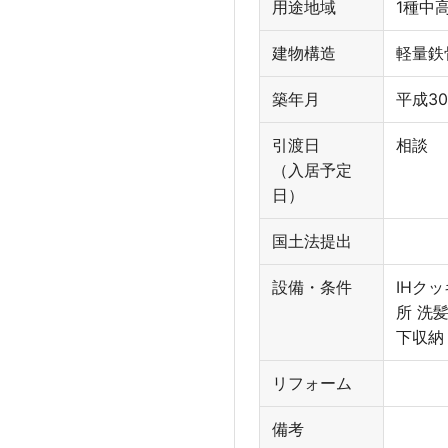
用途地域
1種中
建物構造
軽量鉄
築年月
平成30
引渡日
相談
（入居予定
日）
国土法提出
設備・条件
IHク
所 洗
下収納
リフォーム
備考