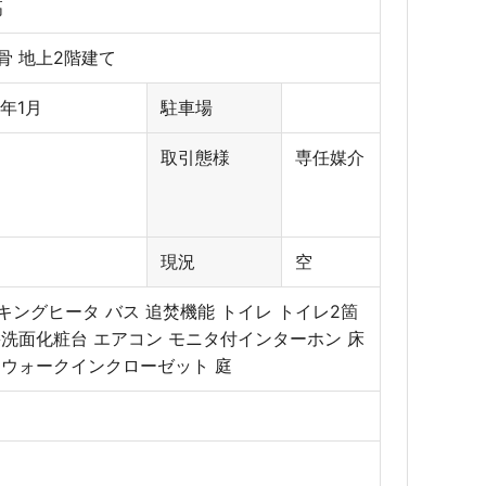
高
骨 地上2階建て
年1月
駐車場
取引態様
専任媒介
現況
空
ッキングヒータ バス 追焚機能 トイレ トイレ2箇
髪洗面化粧台 エアコン モニタ付インターホン 床
 ウォークインクローゼット 庭