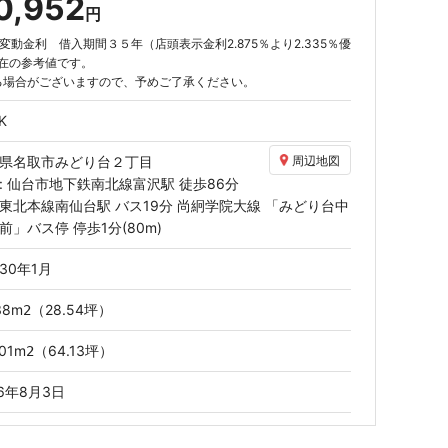
0,952
円
動金利 借入期間３５年（店頭表示金利2.875％より2.335％優
月現在の参考値です。
る場合がございますので、予めご了承ください。
K
県名取市みどり台２丁目
周辺地図
2/39
: 仙台市地下鉄南北線
富沢駅
徒歩86分
ビング
東北本線
南仙台駅
バス19分 尚絅学院大線
「みどり台中
前」
バス停 停歩1分(80m)
30年1月
38
m
（28.54坪）
2
01
m
（64.13坪）
2
26年8月3日