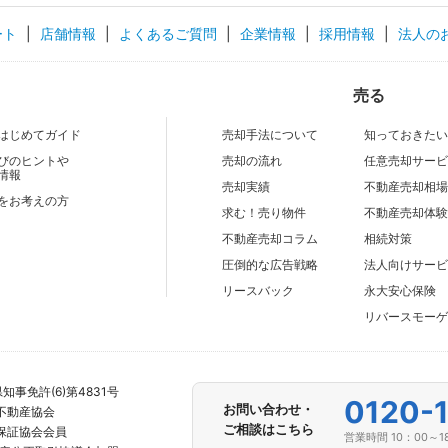
ート
|
店舗情報
|
よくあるご質問
|
企業情報
|
採用情報
|
法人の
売る
はじめてガイド
売却手法について
知っておきた
びのヒントや
売却の流れ
任意売却サー
情報
売却実績
不動産売却相
をお考えの方
求む！売り物件
不動産売却体
不動産売却コラム
相続対策
圧倒的な広告戦略
法人向けサー
リースバック
永⼤安⼼保険
リバースモー
知事免許(6)第4831号
0120-
お問い合わせ・
本不動産協会
ご相談はこちら
産保証協会会員
営業時間 10：00～1