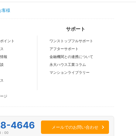
お客様
サポート
いポイント
ワンストップフルサポート
ビス
アフターサポート
場情報
金融機関との連携について
験談
永大ハウス工業コラム
マンションライブラリー
ビス
ゲージ
18-4646
メールでのお問い合わせ
8：00