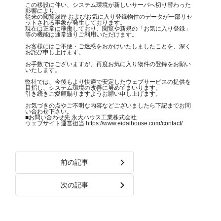
この移設に伴い、システム環境が新しいサーバへ切り替わった
影響により、
従来の閲覧履歴 およびお気に入り登録物件のデータが一部リセ
ットされる事象が発生しております。
現在は正常に稼働しており、閲覧や新規の「お気に入り登録」
等の機能は通常通りご利用いただけます。
お客様にはご不便・ご迷惑をおかけいたしましたことを、深く
お詫び申し上げます。
お手数ではございますが、再度お気に入り物件の登録をお願い
いたします。
弊社では、今後もより快適で安定したウェブサービスの提供を
目指し、システム環境の改善に努めてまいります。
引き続きご愛顧賜りますようお願い申し上げます。
お気づきの点やご不明な内容などございましたら下記までお問
い合わせ下さい。
■お問い合わせ先 永大ハウス工業株式会社
ウェブサイト運営担当 https://www.eidaihouse.com/contact/
前の記事
次の記事