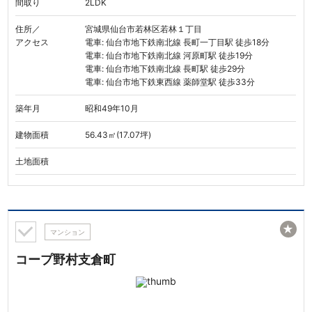
間取り
2LDK
住所／
宮城県仙台市若林区若林１丁目
アクセス
電車: 仙台市地下鉄南北線 長町一丁目駅 徒歩18分
電車: 仙台市地下鉄南北線 河原町駅 徒歩19分
電車: 仙台市地下鉄南北線 長町駅 徒歩29分
電車: 仙台市地下鉄東西線 薬師堂駅 徒歩33分
築年月
昭和49年10月
建物面積
56.43㎡(17.07坪)
土地面積
★
マンション
コープ野村支倉町