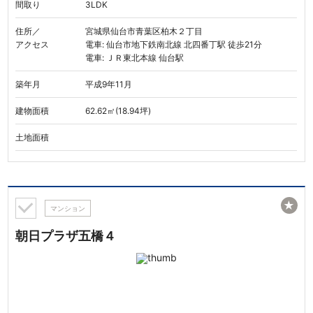
間取り
3LDK
住所／
宮城県仙台市青葉区柏木２丁目
アクセス
電車: 仙台市地下鉄南北線 北四番丁駅 徒歩21分
電車: ＪＲ東北本線 仙台駅
築年月
平成9年11月
建物面積
62.62㎡(18.94坪)
土地面積
★
マンション
朝日プラザ五橋４