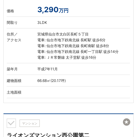
3,290
万円
価格
間取り
3LDK
住所／
宮城県仙台市太白区長町５丁目
アクセス
電車: 仙台市地下鉄南北線 長町駅 徒歩6分
電車: 仙台市地下鉄南北線 長町南駅 徒歩8分
電車: 仙台市地下鉄南北線 長町一丁目駅 徒歩14分
電車: ＪＲ常磐線 太子堂駅 徒歩16分
築年月
平成7年11月
建物面積
66.68㎡(20.17坪)
土地面積
★
マンション
ライオンズマンション西公園第二