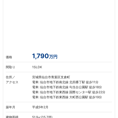
1,790
万円
価格
間取り
1SLDK
住所／
宮城県仙台市青葉区支倉町
アクセス
電車: 仙台市地下鉄南北線 北四番丁駅 徒歩11分
電車: 仙台市地下鉄南北線 勾当台公園駅 徒歩18分
電車: 仙台市地下鉄東西線 国際センター駅 徒歩22分
電車: 仙台市地下鉄東西線 大町西公園駅 徒歩19分
築年月
平成5年2月
建物面積
51.9㎡(15.7坪)