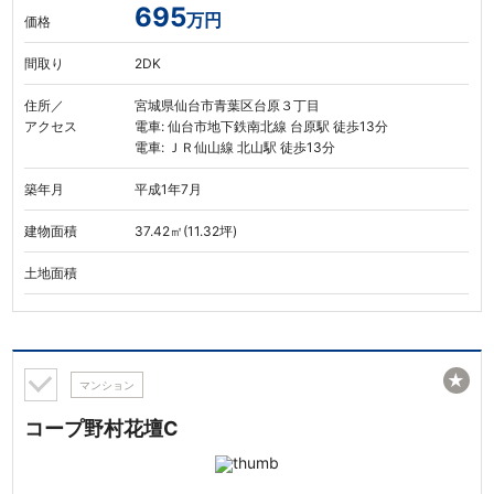
695
万円
価格
間取り
2DK
住所／
宮城県仙台市青葉区台原３丁目
アクセス
電車: 仙台市地下鉄南北線 台原駅 徒歩13分
電車: ＪＲ仙山線 北山駅 徒歩13分
築年月
平成1年7月
建物面積
37.42㎡(11.32坪)
土地面積
★
マンション
コープ野村花壇C