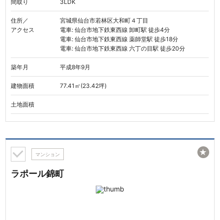
間取り
3LDK
住所／
宮城県仙台市若林区大和町４丁目
アクセス
電車: 仙台市地下鉄東西線 卸町駅 徒歩4分
電車: 仙台市地下鉄東西線 薬師堂駅 徒歩18分
電車: 仙台市地下鉄東西線 六丁の目駅 徒歩20分
築年月
平成8年9月
建物面積
77.41㎡(23.42坪)
土地面積
★
マンション
ラポール錦町