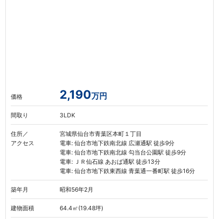
2,190
万円
価格
間取り
3LDK
住所／
宮城県仙台市青葉区本町１丁目
アクセス
電車: 仙台市地下鉄南北線 広瀬通駅 徒歩9分
電車: 仙台市地下鉄南北線 勾当台公園駅 徒歩9分
電車: ＪＲ仙石線 あおば通駅 徒歩13分
電車: 仙台市地下鉄東西線 青葉通一番町駅 徒歩16分
築年月
昭和56年2月
建物面積
64.4㎡(19.48坪)