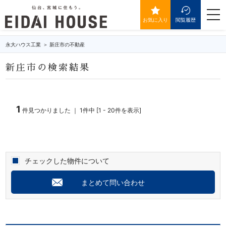
新庄市の不動産・物件一覧
togg
navi
お気に入り
閲覧履歴
永大ハウス工業
新庄市の不動産
新庄市の検索結果
1
件見つかりました ｜ 1件中 [1 - 20件を表示]
チェックした物件について
まとめて問い合わせ