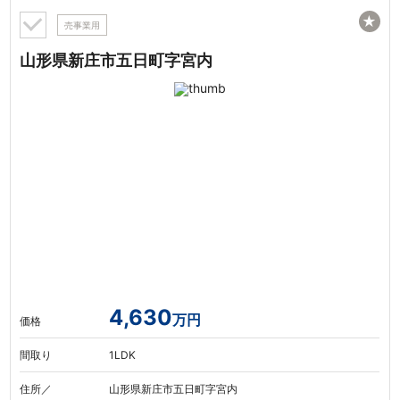
★
売事業用
山形県新庄市五日町字宮内
4,630
万円
価格
間取り
1LDK
住所／
山形県新庄市五日町字宮内