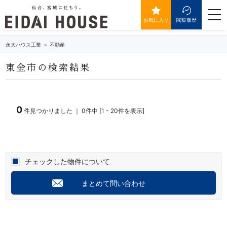
の不動産・物件一覧
togg
navi
お気に入り
閲覧履歴
永大ハウス工業
不動産
東金市の検索結果
0
件見つかりました ｜ 0件中 [1 - 20件を表示]
チェックした物件について
まとめて問い合わせ