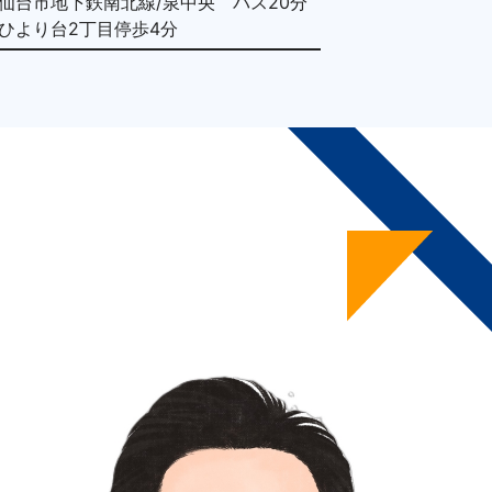
仙台市地下鉄南北線/泉中央 バス20分
ひより台2丁目停歩4分