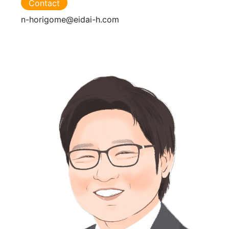
Contact
n-horigome@eidai-h.com