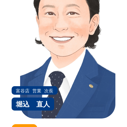
富谷店
営業
次長
堀込 直人