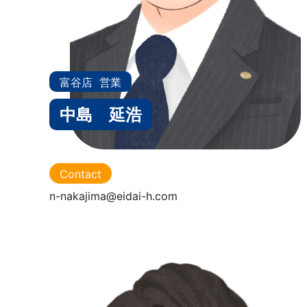
富谷店
営業
中島 延浩
Contact
n-nakajima@eidai-h.com