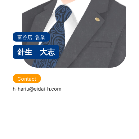
富谷店
営業
針生 大志
Contact
h-hariu@eidai-h.com