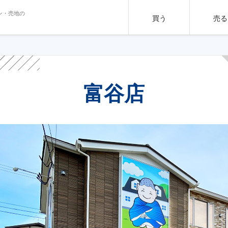
ン・売地の
買う
売る
富谷店