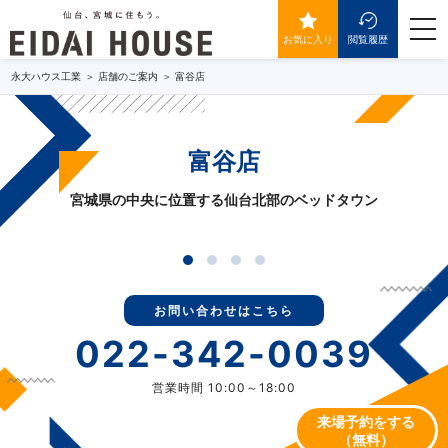
toggle 
お気に入り
閲覧履歴
永大ハウス工業
店舗のご案内
富谷店
富谷店
宮城県の中央に位置する仙台北部のベッドタウン
お問い合わせはこちら
022-342-0039
営業時間 10:00～18:00
来場予約をする
（無料）