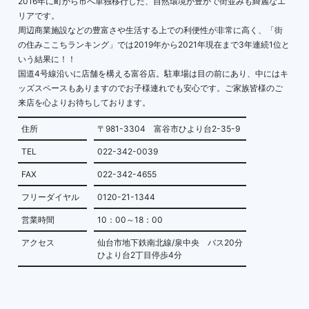
2016年に町から市へ単独移行した、自然環境が豊かで街並みも綺麗なエ
リアです。
周辺商業施設などの豊富さや生活する上での利便性が非常に高く、「街
の住みここちランキング」では2019年から2021年現在まで3年連続1位と
いう結果に！！
国道4号線沿いに店舗を構える富谷店。駐車場は目の前にあり、中にはキ
ッズスペースもありますのでお子様連れでも安心です。ご家族皆様のご
来店を心よりお待ちしております。
住所
〒981-3304 富谷市ひより台2-35-9
TEL
022-342-0039
FAX
022-342-4655
フリーダイヤル
0120-21-1344
営業時間
10：00～18：00
アクセス
仙台市地下鉄南北線/泉中央 バス20分
ひより台2丁目停歩4分