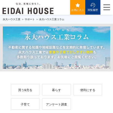
togg
navi
お気に入り
閲覧履歴
永大ハウス工業
サポート
永大ハウス工業コラム
買う&売る
暮らす
便利にする
子育て
アンケート調査