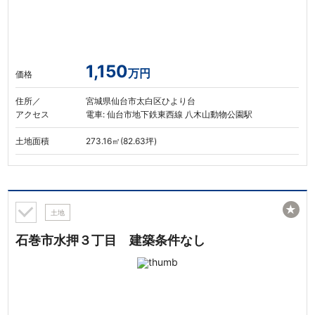
1,150
万円
価格
住所／
宮城県仙台市太白区ひより台
アクセス
電車: 仙台市地下鉄東西線 八木山動物公園駅
土地面積
273.16㎡(82.63坪)
★
土地
石巻市水押３丁目 建築条件なし