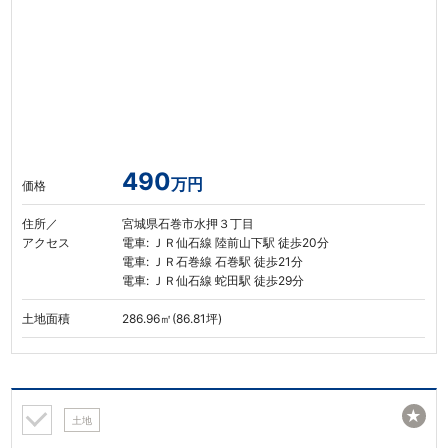
490
万円
価格
住所／
宮城県石巻市水押３丁目
アクセス
電車: ＪＲ仙石線 陸前山下駅 徒歩20分
電車: ＪＲ石巻線 石巻駅 徒歩21分
電車: ＪＲ仙石線 蛇田駅 徒歩29分
土地面積
286.96㎡(86.81坪)
★
土地