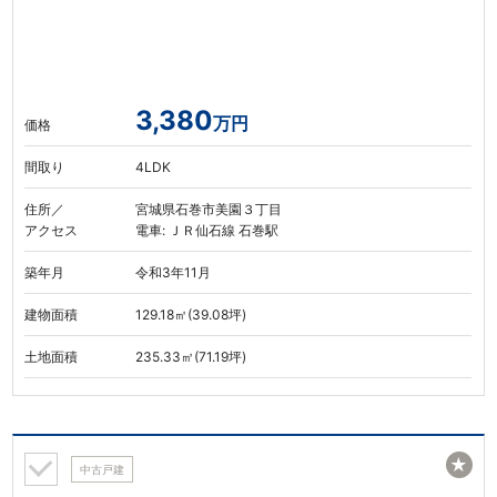
3,380
万円
価格
間取り
4LDK
住所／
宮城県石巻市美園３丁目
アクセス
電車: ＪＲ仙石線 石巻駅
築年月
令和3年11月
建物面積
129.18㎡(39.08坪)
土地面積
235.33㎡(71.19坪)
★
中古戸建