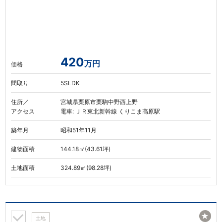
420
万円
価格
間取り
5SLDK
住所／
宮城県栗原市栗駒中野西上野
アクセス
電車: ＪＲ東北新幹線 くりこま高原駅
築年月
昭和51年11月
建物面積
144.18㎡(43.61坪)
土地面積
324.89㎡(98.28坪)
★
土地