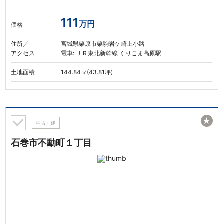
111
万円
価格
住所／
宮城県栗原市栗駒岩ケ崎上小路
アクセス
電車: ＪＲ東北新幹線 くりこま高原駅
土地面積
144.84㎡(43.81坪)
★
中古戸建
石巻市不動町１丁目