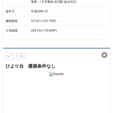
電車: ＪＲ常磐線 岩沼駅 徒歩92分
築年月
平成29年1月
建物面積
101.67㎡(30.76坪)
土地面積
264.09㎡(79.89坪)
★
土地
ひより台 建築条件なし