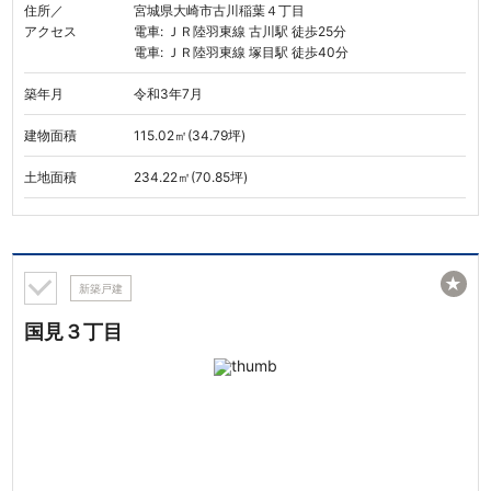
住所／
宮城県大崎市古川稲葉４丁目
アクセス
電車: ＪＲ陸羽東線 古川駅 徒歩25分
電車: ＪＲ陸羽東線 塚目駅 徒歩40分
築年月
令和3年7月
建物面積
115.02㎡(34.79坪)
土地面積
234.22㎡(70.85坪)
★
新築戸建
国見３丁目