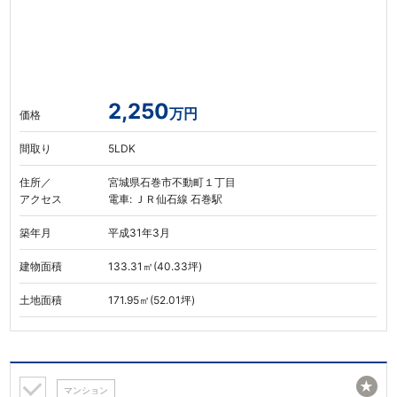
2,250
万円
価格
間取り
5LDK
住所／
宮城県石巻市不動町１丁目
アクセス
電車: ＪＲ仙石線 石巻駅
築年月
平成31年3月
建物面積
133.31㎡(40.33坪)
土地面積
171.95㎡(52.01坪)
★
マンション