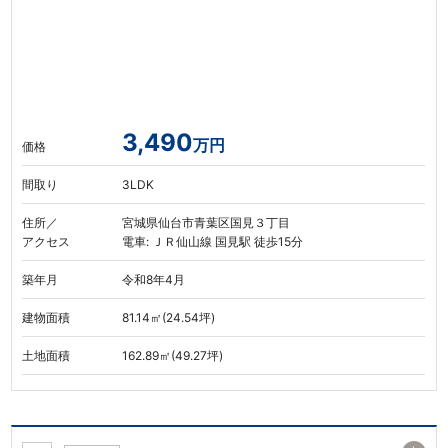
3,490
万円
価格
間取り
3LDK
住所／
宮城県仙台市青葉区国見３丁目
アクセス
電車: ＪＲ仙山線 国見駅 徒歩15分
築年月
令和8年4月
建物面積
81.14㎡(24.54坪)
土地面積
162.89㎡(49.27坪)