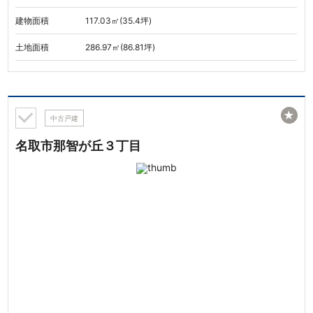
建物面積
117.03㎡(35.4坪)
土地面積
286.97㎡(86.81坪)
★
中古戸建
名取市那智が丘３丁目