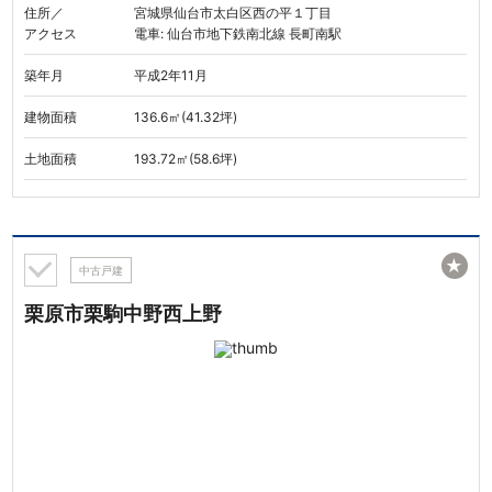
住所／
宮城県仙台市太白区西の平１丁目
アクセス
電車: 仙台市地下鉄南北線 長町南駅
築年月
平成2年11月
建物面積
136.6㎡(41.32坪)
土地面積
193.72㎡(58.6坪)
★
中古戸建
栗原市栗駒中野西上野