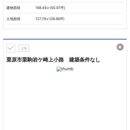
建物面積
168.49㎡(50.97坪)
土地面積
127.79㎡(38.66坪)
★
土地
栗原市栗駒岩ケ崎上小路 建築条件なし