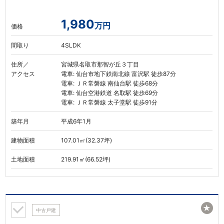
1,980
万円
価格
間取り
4SLDK
住所／
宮城県名取市那智が丘３丁目
アクセス
電車: 仙台市地下鉄南北線 富沢駅 徒歩87分
電車: ＪＲ常磐線 南仙台駅 徒歩68分
電車: 仙台空港鉄道 名取駅 徒歩69分
電車: ＪＲ常磐線 太子堂駅 徒歩91分
築年月
平成6年1月
建物面積
107.01㎡(32.37坪)
土地面積
219.91㎡(66.52坪)
★
中古戸建