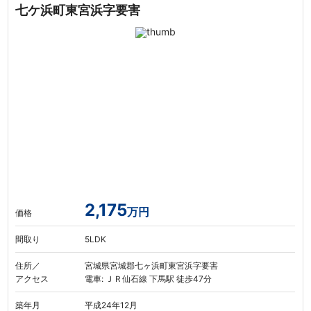
七ケ浜町東宮浜字要害
2,175
万円
価格
間取り
5LDK
住所／
宮城県宮城郡七ヶ浜町東宮浜字要害
アクセス
電車: ＪＲ仙石線 下馬駅 徒歩47分
築年月
平成24年12月