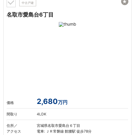
★
中古戸建
名取市愛島台6丁目
2,680
万円
価格
間取り
4LDK
住所／
宮城県名取市愛島台６丁目
アクセス
電車: ＪＲ常磐線 館腰駅 徒歩78分