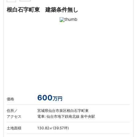
根白石字町東 建築条件無し
600
万円
価格
住所／
宮城県仙台市泉区根白石字町東
アクセス
電車: 仙台市地下鉄南北線 泉中央駅
土地面積
130.82㎡(39.57坪)