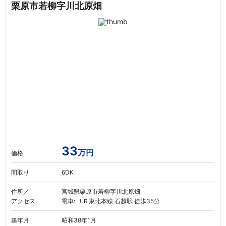
栗原市若柳字川北原畑
33
万円
価格
間取り
6DK
住所／
宮城県栗原市若柳字川北原畑
アクセス
電車: ＪＲ東北本線 石越駅 徒歩35分
築年月
昭和38年1月