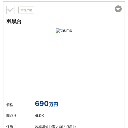
★
中古戸建
羽黒台
690
万円
価格
間取り
4LDK
住所／
宮城県仙台市太白区羽黒台