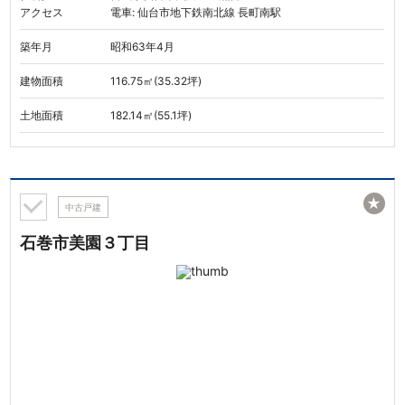
アクセス
電車: 仙台市地下鉄南北線 長町南駅
築年月
昭和63年4月
建物面積
116.75㎡(35.32坪)
土地面積
182.14㎡(55.1坪)
★
中古戸建
石巻市美園３丁目