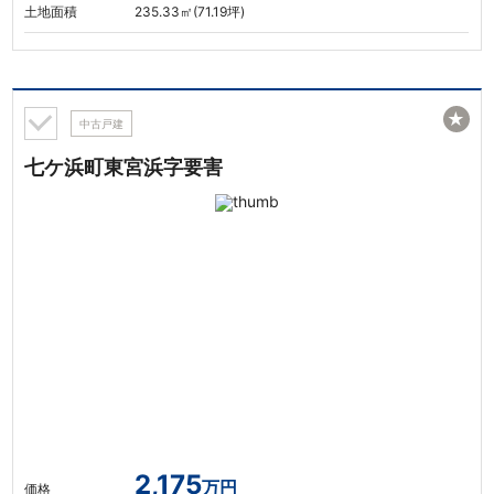
土地面積
235.33㎡(71.19坪)
★
中古戸建
七ケ浜町東宮浜字要害
2,175
万円
価格