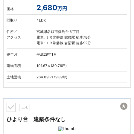
2,680
万円
価格
間取り
4LDK
住所／
宮城県名取市愛島台６丁目
アクセス
電車: ＪＲ常磐線 館腰駅 徒歩78分
電車: ＪＲ常磐線 岩沼駅 徒歩92分
築年月
平成29年1月
建物面積
101.67㎡(30.76坪)
土地面積
264.09㎡(79.89坪)
★
土地
ひより台 建築条件なし