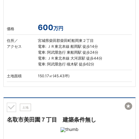
600
万円
価格
住所／
宮城県柴田郡柴田町船岡東２丁目
アクセス
電車: ＪＲ東北本線 船岡駅 徒歩14分
電車: 阿武隈急行 東船岡駅 徒歩24分
電車: ＪＲ東北本線 大河原駅 徒歩44分
電車: 阿武隈急行 槻木駅 徒歩62分
土地面積
150.17㎡(45.43坪)
★
土地
名取市美田園７丁目 建築条件無し