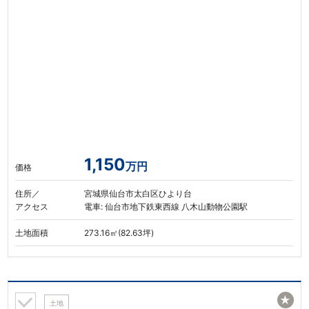
1,150
万円
価格
住所／
宮城県仙台市太白区ひより台
アクセス
電車: 仙台市地下鉄東西線 八木山動物公園駅
土地面積
273.16㎡(82.63坪)
★
土地