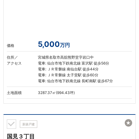
5,000
万円
価格
住所／
宮城県名取市高舘熊野堂字岩口中
アクセス
電車: 仙台市地下鉄南北線 富沢駅 徒歩56分
電車: ＪＲ常磐線 南仙台駅 徒歩44分
電車: ＪＲ常磐線 太子堂駅 徒歩60分
電車: 仙台市地下鉄南北線 長町南駅 徒歩67分
土地面積
3287.37㎡(994.43坪)
★
新築戸建
国見３丁目