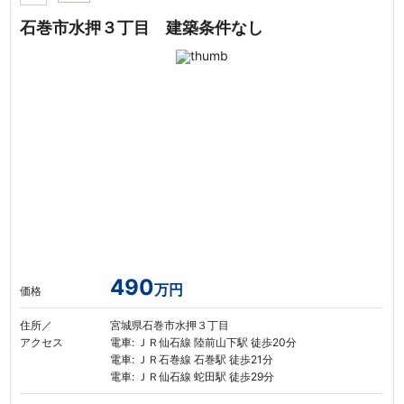
石巻市水押３丁目 建築条件なし
490
万円
価格
住所／
宮城県石巻市水押３丁目
アクセス
電車: ＪＲ仙石線 陸前山下駅 徒歩20分
電車: ＪＲ石巻線 石巻駅 徒歩21分
電車: ＪＲ仙石線 蛇田駅 徒歩29分