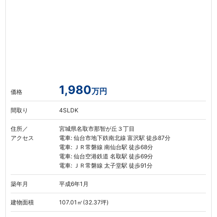
1,980
万円
価格
間取り
4SLDK
住所／
宮城県名取市那智が丘３丁目
アクセス
電車: 仙台市地下鉄南北線 富沢駅 徒歩87分
電車: ＪＲ常磐線 南仙台駅 徒歩68分
電車: 仙台空港鉄道 名取駅 徒歩69分
電車: ＪＲ常磐線 太子堂駅 徒歩91分
築年月
平成6年1月
建物面積
107.01㎡(32.37坪)