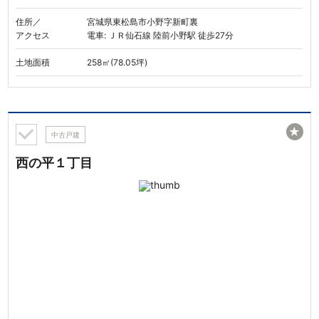
住所／
宮城県東松島市小野字新町裏
アクセス
電車: ＪＲ仙石線 陸前小野駅 徒歩27分
土地面積
258㎡(78.05坪)
★
中古戸建
西の平１丁目