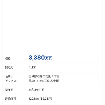
3,380
万円
価格
間取り
4LDK
住所／
宮城県石巻市美園３丁目
アクセス
電車: ＪＲ仙石線 石巻駅
築年月
令和3年11月
建物面積
129.18㎡(39.08坪)