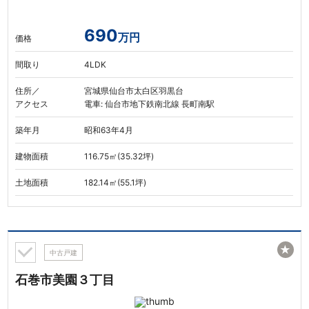
690
万円
価格
間取り
4LDK
住所／
宮城県仙台市太白区羽黒台
アクセス
電車: 仙台市地下鉄南北線 長町南駅
築年月
昭和63年4月
建物面積
116.75㎡(35.32坪)
土地面積
182.14㎡(55.1坪)
★
中古戸建
石巻市美園３丁目