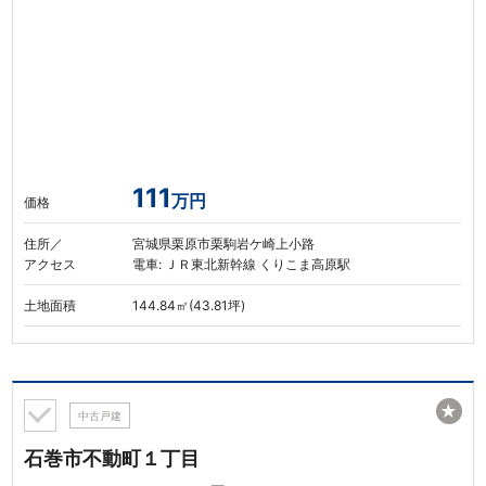
111
万円
価格
住所／
宮城県栗原市栗駒岩ケ崎上小路
アクセス
電車: ＪＲ東北新幹線 くりこま高原駅
土地面積
144.84㎡(43.81坪)
★
中古戸建
石巻市不動町１丁目