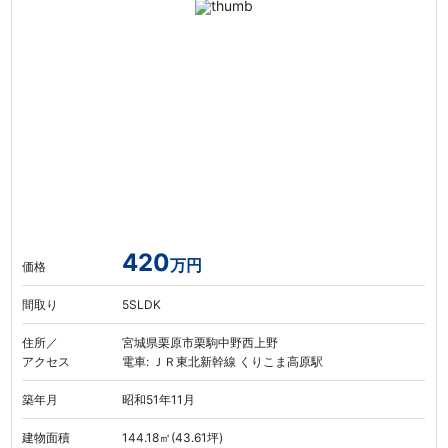
420
万円
価格
間取り
5SLDK
住所／
宮城県栗原市栗駒中野西上野
アクセス
電車: ＪＲ東北新幹線 くりこま高原駅
築年月
昭和51年11月
建物面積
144.18㎡(43.61坪)