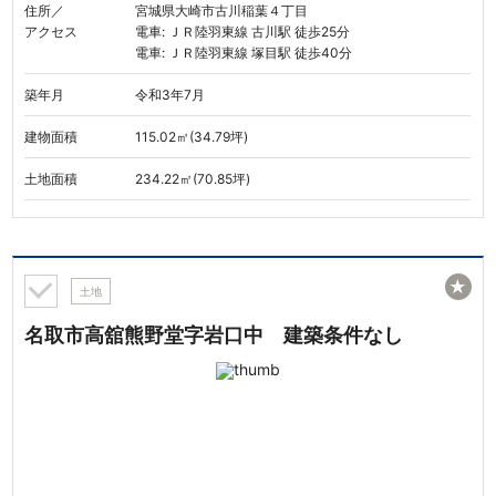
住所／
宮城県大崎市古川稲葉４丁目
アクセス
電車: ＪＲ陸羽東線 古川駅 徒歩25分
電車: ＪＲ陸羽東線 塚目駅 徒歩40分
築年月
令和3年7月
建物面積
115.02㎡(34.79坪)
土地面積
234.22㎡(70.85坪)
★
土地
名取市高舘熊野堂字岩口中 建築条件なし