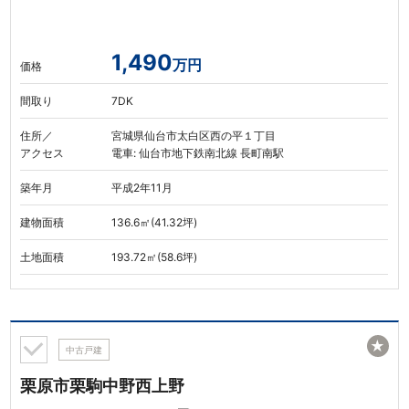
1,490
万円
価格
間取り
7DK
住所／
宮城県仙台市太白区西の平１丁目
アクセス
電車: 仙台市地下鉄南北線 長町南駅
築年月
平成2年11月
建物面積
136.6㎡(41.32坪)
土地面積
193.72㎡(58.6坪)
★
中古戸建
栗原市栗駒中野西上野