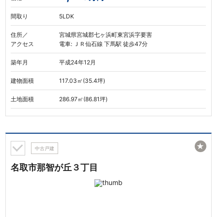
間取り
5LDK
住所／
宮城県宮城郡七ヶ浜町東宮浜字要害
アクセス
電車: ＪＲ仙石線 下馬駅 徒歩47分
築年月
平成24年12月
建物面積
117.03㎡(35.4坪)
土地面積
286.97㎡(86.81坪)
★
中古戸建
名取市那智が丘３丁目