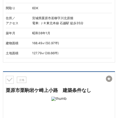
間取り
6DK
住所／
宮城県栗原市若柳字川北原畑
アクセス
電車: ＪＲ東北本線 石越駅 徒歩35分
築年月
昭和38年1月
建物面積
168.49㎡(50.97坪)
土地面積
127.79㎡(38.66坪)
★
土地
栗原市栗駒岩ケ崎上小路 建築条件なし