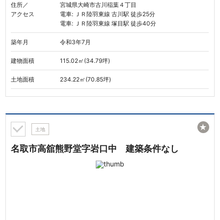
住所／
宮城県大崎市古川稲葉４丁目
アクセス
電車: ＪＲ陸羽東線 古川駅 徒歩25分
電車: ＪＲ陸羽東線 塚目駅 徒歩40分
築年月
令和3年7月
建物面積
115.02㎡(34.79坪)
土地面積
234.22㎡(70.85坪)
★
土地
名取市高舘熊野堂字岩口中 建築条件なし