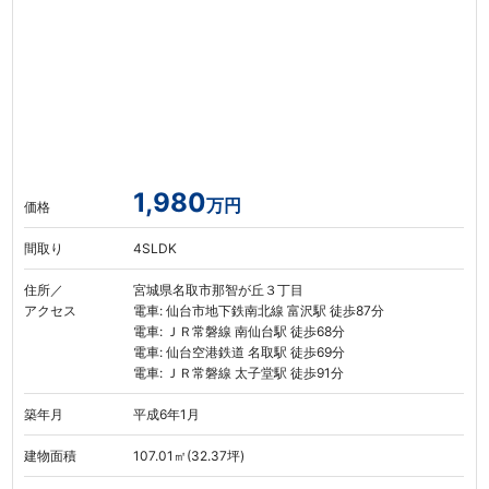
1,980
万円
価格
間取り
4SLDK
住所／
宮城県名取市那智が丘３丁目
アクセス
電車: 仙台市地下鉄南北線 富沢駅 徒歩87分
電車: ＪＲ常磐線 南仙台駅 徒歩68分
電車: 仙台空港鉄道 名取駅 徒歩69分
電車: ＪＲ常磐線 太子堂駅 徒歩91分
築年月
平成6年1月
建物面積
107.01㎡(32.37坪)