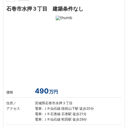
石巻市水押３丁目 建築条件なし
490
万円
価格
住所／
宮城県石巻市水押３丁目
アクセス
電車: ＪＲ仙石線 陸前山下駅 徒歩20分
電車: ＪＲ石巻線 石巻駅 徒歩21分
電車: ＪＲ仙石線 蛇田駅 徒歩29分