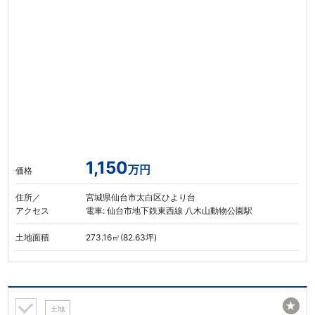
1,150
万円
価格
住所／
宮城県仙台市太白区ひより台
アクセス
電車: 仙台市地下鉄東西線 八木山動物公園駅
土地面積
273.16㎡(82.63坪)
★
土地