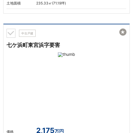
土地面積
235.33㎡(71.19坪)
★
中古戸建
七ケ浜町東宮浜字要害
2,175
万円
価格