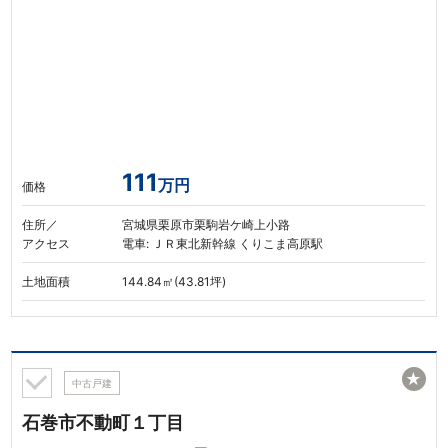
111
万円
価格
住所／
宮城県栗原市栗駒岩ケ崎上小路
アクセス
電車: ＪＲ東北新幹線 くりこま高原駅
土地面積
144.84㎡(43.81坪)
★
中古戸建
石巻市不動町１丁目