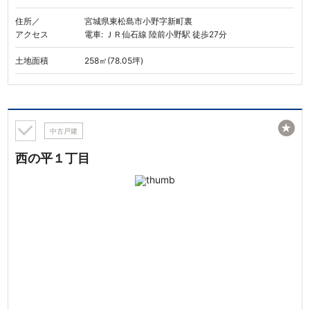
住所／
宮城県東松島市小野字新町裏
アクセス
電車: ＪＲ仙石線 陸前小野駅 徒歩27分
土地面積
258㎡(78.05坪)
★
中古戸建
西の平１丁目