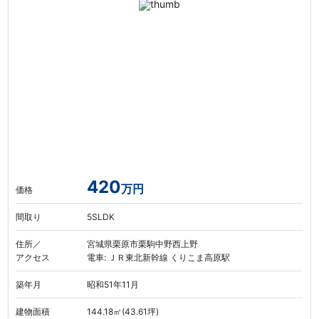
420
万円
価格
間取り
5SLDK
住所／
宮城県栗原市栗駒中野西上野
アクセス
電車: ＪＲ東北新幹線 くりこま高原駅
築年月
昭和51年11月
建物面積
144.18㎡(43.61坪)