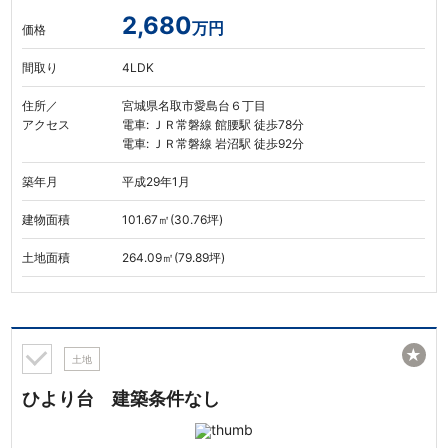
2,680
万円
価格
間取り
4LDK
住所／
宮城県名取市愛島台６丁目
アクセス
電車: ＪＲ常磐線 館腰駅 徒歩78分
電車: ＪＲ常磐線 岩沼駅 徒歩92分
築年月
平成29年1月
建物面積
101.67㎡(30.76坪)
土地面積
264.09㎡(79.89坪)
★
土地
ひより台 建築条件なし