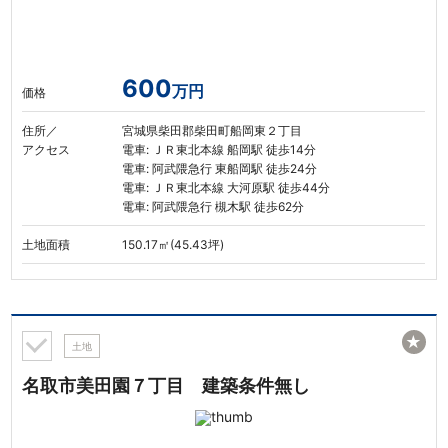
600
万円
価格
住所／
宮城県柴田郡柴田町船岡東２丁目
アクセス
電車: ＪＲ東北本線 船岡駅 徒歩14分
電車: 阿武隈急行 東船岡駅 徒歩24分
電車: ＪＲ東北本線 大河原駅 徒歩44分
電車: 阿武隈急行 槻木駅 徒歩62分
土地面積
150.17㎡(45.43坪)
★
土地
名取市美田園７丁目 建築条件無し