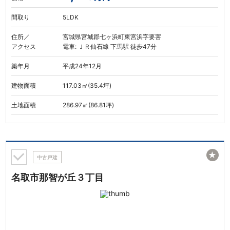
間取り
5LDK
住所／
宮城県宮城郡七ヶ浜町東宮浜字要害
アクセス
電車: ＪＲ仙石線 下馬駅 徒歩47分
築年月
平成24年12月
建物面積
117.03㎡(35.4坪)
土地面積
286.97㎡(86.81坪)
★
中古戸建
名取市那智が丘３丁目