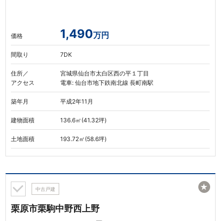
1,490
万円
価格
間取り
7DK
住所／
宮城県仙台市太白区西の平１丁目
アクセス
電車: 仙台市地下鉄南北線 長町南駅
築年月
平成2年11月
建物面積
136.6㎡(41.32坪)
土地面積
193.72㎡(58.6坪)
★
中古戸建
栗原市栗駒中野西上野