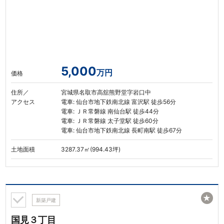
5,000
万円
価格
住所／
宮城県名取市高舘熊野堂字岩口中
アクセス
電車: 仙台市地下鉄南北線 富沢駅 徒歩56分
電車: ＪＲ常磐線 南仙台駅 徒歩44分
電車: ＪＲ常磐線 太子堂駅 徒歩60分
電車: 仙台市地下鉄南北線 長町南駅 徒歩67分
土地面積
3287.37㎡(994.43坪)
★
新築戸建
国見３丁目