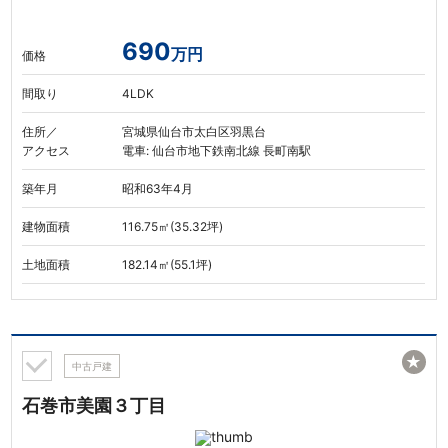
690
万円
価格
間取り
4LDK
住所／
宮城県仙台市太白区羽黒台
アクセス
電車: 仙台市地下鉄南北線 長町南駅
築年月
昭和63年4月
建物面積
116.75㎡(35.32坪)
土地面積
182.14㎡(55.1坪)
★
中古戸建
石巻市美園３丁目