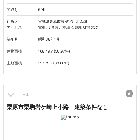
間取り
6DK
住所／
宮城県栗原市若柳字川北原畑
アクセス
電車: ＪＲ東北本線 石越駅 徒歩35分
築年月
昭和38年1月
建物面積
168.49㎡(50.97坪)
土地面積
127.79㎡(38.66坪)
★
土地
栗原市栗駒岩ケ崎上小路 建築条件なし